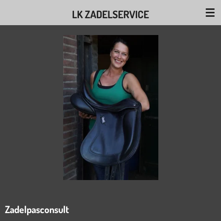
Ga
LK ZADELSERVICE
direct
naar
de
hoofdinhoud
Zadelpasconsult